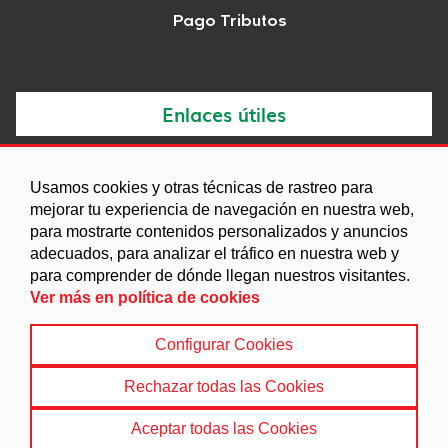
Pago Tributos
Enlaces útiles
Noticias
Usamos cookies y otras técnicas de rastreo para
Agenda
mejorar tu experiencia de navegación en nuestra web,
Ordenanzas
para mostrarte contenidos personalizados y anuncios
adecuados, para analizar el tráfico en nuestra web y
Entidades y asociaciones
para comprender de dónde llegan nuestros visitantes.
Ver más en política de cookies
Configurar Cookies
Aviso legal
|
Política de Cookies
|
Accesibilidad
|
Protección de Datos
|
Mapa Web
Rechazar todas las Cookies
© 2022 Ayuntamiento de Chimeneas
Aceptar todas las Cookies