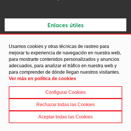
Enlaces útiles
Noticias
Usamos cookies y otras técnicas de rastreo para
Agenda
mejorar tu experiencia de navegación en nuestra web,
Ordenanzas
para mostrarte contenidos personalizados y anuncios
adecuados, para analizar el tráfico en nuestra web y
Entidades y asociaciones
para comprender de dónde llegan nuestros visitantes.
Ver más en política de cookies
Configurar Cookies
Aviso legal
|
Política de Cookies
|
Accesibilidad
|
Protección de Datos
|
Mapa Web
Rechazar todas las Cookies
© 2022 Ayuntamiento de Chimeneas
Aceptar todas las Cookies